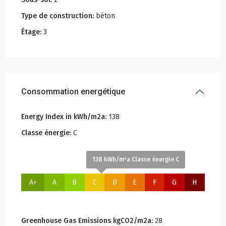
Type de construction:
béton
Étage:
3
Consommation energétique
Energy Index in kWh/m2a:
138
Classe énergie:
C
138 kWh/m²a Classe énergie C
A+
A
B
C
D
E
F
G
H
Greenhouse Gas Emissions kgCO2/m2a:
28