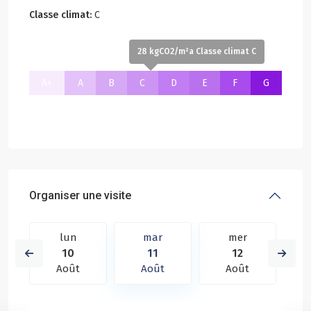
Classe climat:
C
28 kgCO2/m²a Classe climat C
A+
A
B
C
D
E
F
G
Organiser une visite
lun
mar
mer
10
11
12
Août
Août
Août