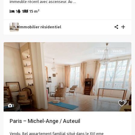
immeuble récent avec ascenseur. Au
...
2
1
1
15 m
Immobilier résidentiel
Vente
Vendu
3
Paris – Michel-Ange / Auteuil
Vendu. Bel appartement familial situé dans le XVI eme