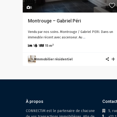
8
Montrouge – Gabriel Péri
Vendu par nos soins. Montrouge / Gabriel PERI. Dans un
immeuble récent avec ascenseur. Au
...
2
1
1
15 m
Immobilier résidentiel
À propos
Contac
CONNECTiM est le partenaire de chacune
5, ru
de vos transactions immobilières. Afin de
+33 1