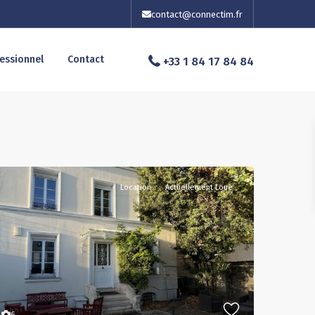
contact@connectim.fr
essionnel
Contact
+33 1 84 17 84 84
Location
Actuellement Loué
6