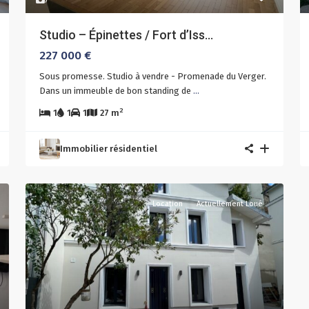
Studio – Épinettes / Fort d’Iss...
227 000 €
Sous promesse. Studio à vendre - Promenade du Verger.
Dans un immeuble de bon standing de
...
2
1
1
1
27 m
Immobilier résidentiel
Location
Actuellement Loué