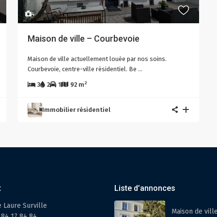
4
Maison de ville – Courbevoie
Maison de ville actuellement louée par nos soins.
Courbevoie, centre-ville résidentiel. Be
...
2
3
2
1
92 m
Immobilier résidentiel
t
Liste d’annonces
e Laure Surville
Maison de vill
 84 17 84 84