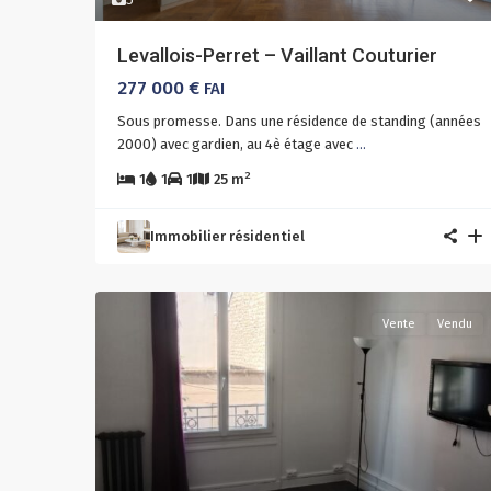
Levallois-Perret – Vaillant Couturier
277 000 €
FAI
Sous promesse. Dans une résidence de standing (années
2000) avec gardien, au 4è étage avec
...
2
1
1
1
25 m
Immobilier résidentiel
Vente
Vendu