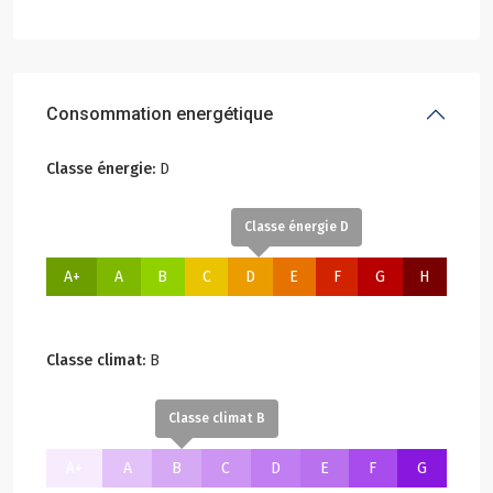
Consommation energétique
Classe énergie:
D
Classe énergie D
A+
A
B
C
D
E
F
G
H
Classe climat:
B
Classe climat B
A+
A
B
C
D
E
F
G