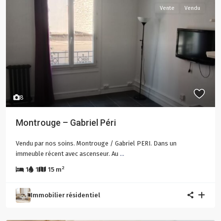
Vente
Vendu
8
Montrouge – Gabriel Péri
Vendu par nos soins. Montrouge / Gabriel PERI. Dans un
immeuble récent avec ascenseur. Au
...
2
1
1
15 m
Immobilier résidentiel