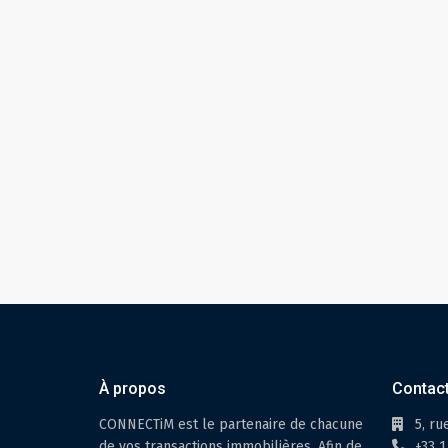
À propos
Contac
CONNECTiM est le partenaire de chacune
5, ru
de vos transactions immobilières. Afin de
+33 1