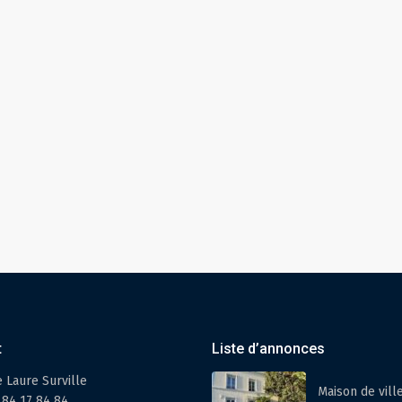
t
Liste d’annonces
e Laure Surville
Maison de vill
 84 17 84 84